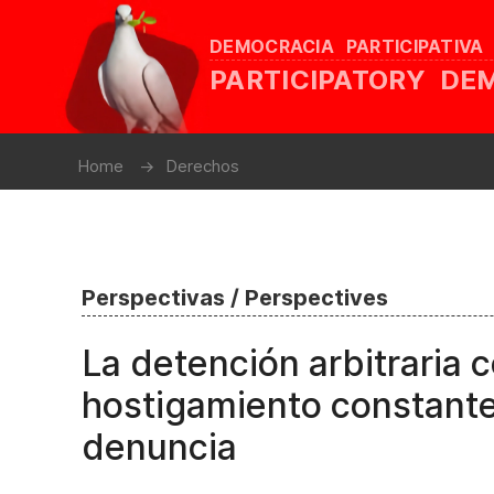
DEMOCRACIA PARTICIPATIVA
PARTICIPATORY D
Home
Derechos
Perspectivas / Perspectives
La detención arbitraria 
hostigamiento constan
denuncia