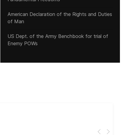
American Declaration of the Rights and Duties
of Man
US Dept. of the Army Benchbook for trial of
Enemy POWs
Cub
El 
Her