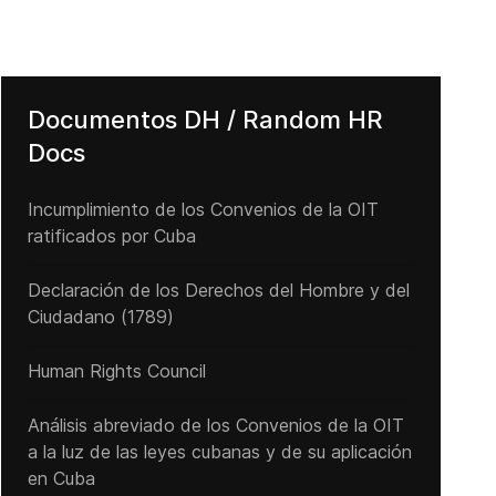
Repression of dam protests and severe environmental consequence
Documentos DH / Random HR
Docs
Incumplimiento de los Convenios de la OIT
ratificados por Cuba
Declaración de los Derechos del Hombre y del
Ciudadano (1789)
Human Rights Council
Análisis abreviado de los Convenios de la OIT
a la luz de las leyes cubanas y de su aplicación
en Cuba