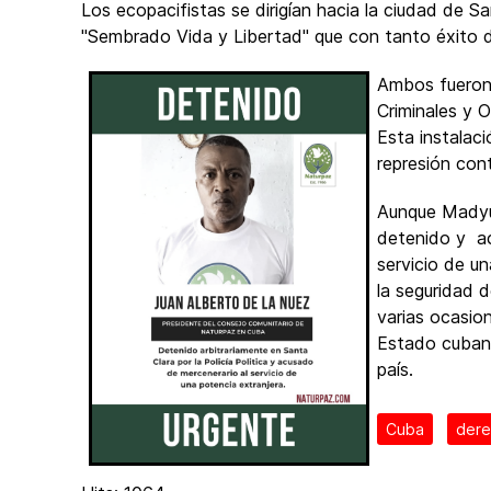
Los ecopacifistas se dirigían hacia la ciudad de Sant
"Sembrado Vida y Libertad" que con tanto éxito
Ambos fueron 
Criminales y 
Esta instalac
represión cont
Aunque Madyur
detenido y ac
servicio de un
la seguridad 
varias ocasion
Estado cubana,
país.
Cuba
dere