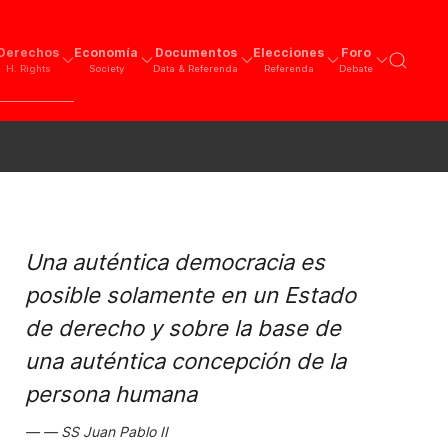
Derechos
Economía
Documentos
Elecciones
Foro
H. Rights
Society
Data & Referenda
Referenda
Debate
Una auténtica democracia es
posible solamente en un Estado
de derecho y sobre la base de
una auténtica concepción de la
persona humana
SS Juan Pablo II