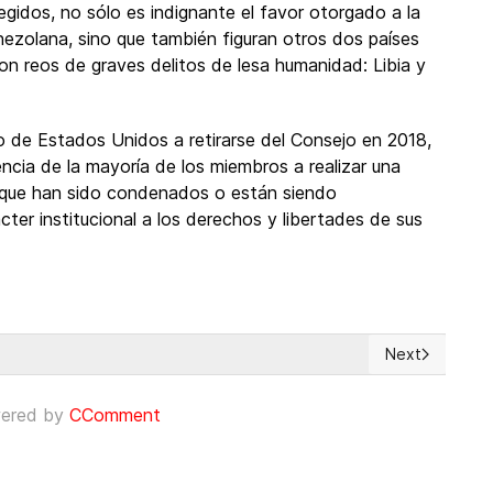
legidos, no sólo es indignante el favor otorgado a la
nezolana, sino que también figuran otros dos países
n reos de graves delitos de lesa humanidad: Libia y
no de Estados Unidos a retirarse del Consejo en 2018,
ncia de la mayoría de los miembros a realizar una
s que han sido condenados o están siendo
ter institucional a los derechos y libertades de sus
Next
banos con líderes hemisféricos y de la OEA reclamando un cambio d
Next article: 
ered by
CComment