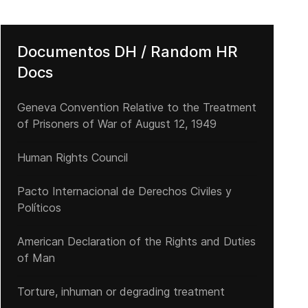
Documentos DH / Random HR
Docs
Geneva Convention Relative to the Treatment
of Prisoners of War of August 12, 1949
Human Rights Council
Pacto Internacional de Derechos Civiles y
Políticos
emocrático en Cuba
DEMOCRATIC REPUBLIC OF CONGO: Warlord Sought by the Internationa
American Declaration of the Rights and Duties
of Man
Torture, inhuman or degrading treatment