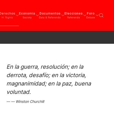
Derechos
Economía
Documentos
Elecciones
Foro
H. Rights
Society
Data & Referenda
Referenda
Debate
En la guerra, resolución; en la
derrota, desafío; en la victoria,
magnanimidad; en la paz, buena
voluntad.
Winston Churchill