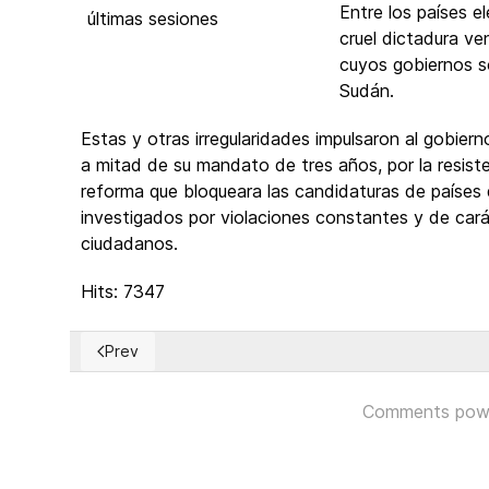
Entre los países e
cruel dictadura ve
cuyos gobiernos so
Sudán.
Estas y otras irregularidades impulsaron al gobier
a mitad de su mandato de tres años, por la resiste
reforma que bloqueara las candidaturas de paíse
investigados por violaciones constantes y de carác
ciudadanos.
Hits: 7347
Prev
Previous article: Histórico encuentro de líderes cu
Comments pow