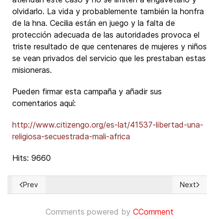
olvidarlo. La vida y probablemente también la honfra
de la hna. Cecilia están en juego y la falta de
protección adecuada de las autoridades provoca el
triste resultado de que centenares de mujeres y niños
se vean privados del servicio que les prestaban estas
misioneras.
Pueden firmar esta campaña y añadir sus
comentarios aquí:
http://www.citizengo.org/es-lat/41537-libertad-una-
religiosa-secuestrada-mali-africa
Hits: 9660
Prev
Next
Previous article: Abren en España recogida de firmas por la 
Next articl
Comments powered by
CComment