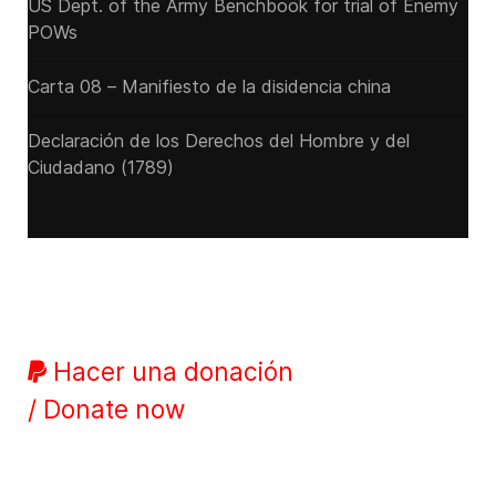
US Dept. of the Army Benchbook for trial of Enemy
POWs
Carta 08 – Manifiesto de la disidencia china
Declaración de los Derechos del Hombre y del
Ciudadano (1789)
Hacer una donación
/ Donate now