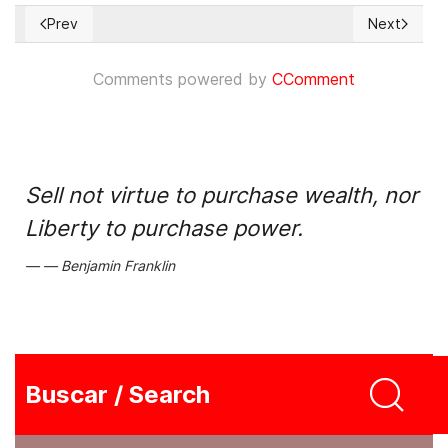
Prev
Next
Previous article: 108 Christian Pastors are jailed in Vietnam
Next articl
Comments powered by
CComment
Sell not virtue to purchase wealth, nor
Liberty to purchase power.
Benjamin Franklin
Buscar / Search