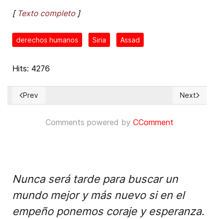
[
Texto completo
]
derechos humanos
Siria
Assad
Hits: 4276
Prev
Next
Previous article: Agresiones a periodistas cubanos en marzo
Next articl
Comments powered by
CComment
Nunca será tarde para buscar un
mundo mejor y más nuevo si en el
empeño ponemos coraje y esperanza.