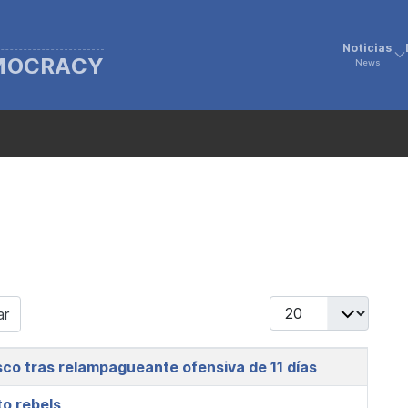
Noticias
EMOCRACY
News
Display #
ar
o tras relampagueante ofensiva de 11 días
to rebels