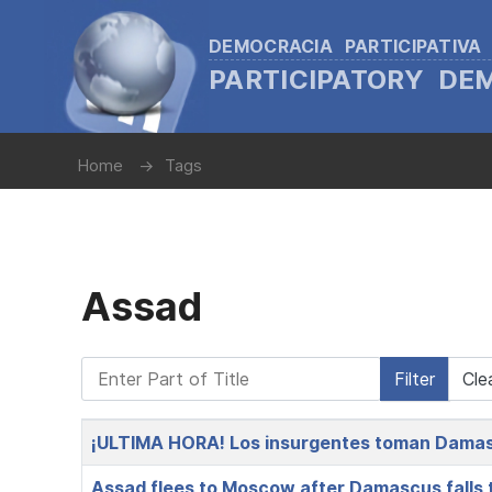
DEMOCRACIA PARTICIPATIVA
PARTICIPATORY D
Home
Tags
Assad
Enter Part of Title
Filter
Cle
Title
¡ULTIMA HORA! Los insurgentes toman Damasc
Assad flees to Moscow after Damascus falls 