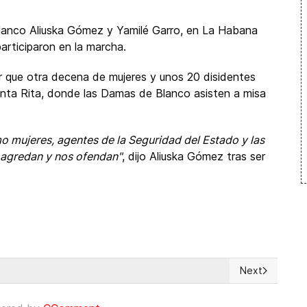
anco Aliuska Gómez y Yamilé Garro, en La Habana
articiparon en la marcha.
r que otra decena de mujeres y unos 20 disidentes
Santa Rita, donde las Damas de Blanco asisten a misa
 mujeres, agentes de la Seguridad del Estado y las
s agredan y nos ofendan"
, dijo Aliuska Gómez tras ser
Next
sioneros en Siria
Next article: 