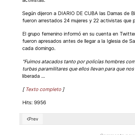
activistas.
Según dijeron a DIARIO DE CUBA las Damas de Bl
fueron arrestados 24 mujeres y 22 activistas que p
El grupo femenino informó en su cuenta en Twitte
fueron apresados antes de llegar a la Iglesia de 
cada domingo.
"Fuimos atacados tanto por policías hombres como
turbas paramilitares que ellos llevan para que no
liberada ...
[
Texto completo
]
Hits: 9956
Prev
Previous article: ONU denuncia 'muerte masiva' de pri