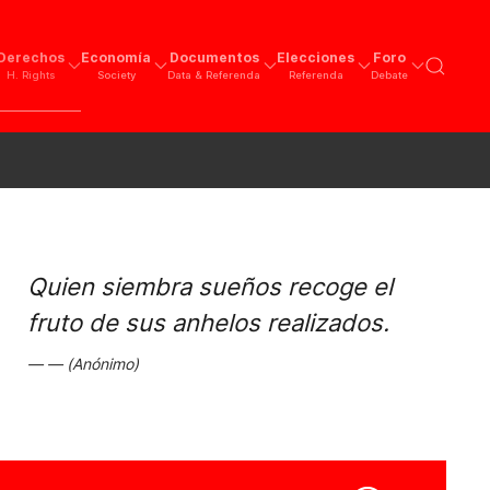
Derechos
Economía
Documentos
Elecciones
Foro
H. Rights
Society
Data & Referenda
Referenda
Debate
Quien siembra sueños recoge el
fruto de sus anhelos realizados.
(Anónimo)