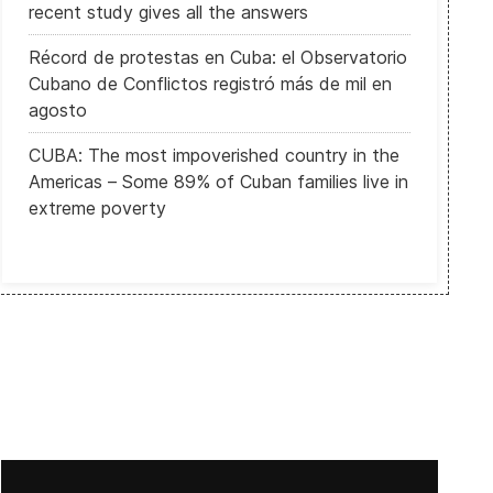
recent study gives all the answers
Récord de protestas en Cuba: el Observatorio
Cubano de Conflictos registró más de mil en
agosto
CUBA: The most impoverished country in the
Americas – Some 89% of Cuban families live in
extreme poverty
Algunos actos de Represión Política en Cuba (enero de 2016)