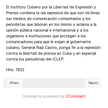
El Instituto Cubano por la Libertad de Expresión y
Prensa condena la ola represiva de que son víctimas
sus medios de comunicación comunitarios y los
periodistas que laboran en los mismo y aclama a la
opinión pública nacional e internacional y a los
organismo e instituciones que protegen a los
comunicadores para que le exijan al gobernante
cubano, General Raúl Castro, ponga fin a la represión
contra la libertad de prensa en Cuba y en especial
contra los periodistas del ICLEP.
Hits: 7822
Prev
Next
Previous article: Se multiplican en 2017 los arrestos político
Next article
Comments powered by
CComment