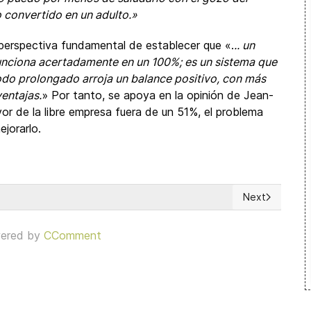
o convertido en un adulto.»
 perspectiva fundamental de establecer que «.
.. un
unciona acertadamente en un 100%; es un sistema que
odo prolongado arroja un balance positivo, con más
entajas.
» Por tanto, se apoya en la opinión de Jean-
vor de la libre empresa fuera de un 51%, el problema
ejorarlo.
Next
Next article: E
ered by
CComment