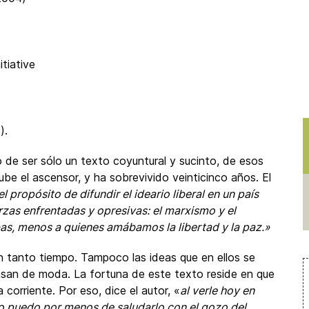
tiative
).
o de ser sólo un texto coyuntural y sucinto, de esos
ube el ascensor, y ha sobrevivido veinticinco años. El
el propósito de difundir el ideario liberal en un país
as enfrentadas y opresivas: el marxismo y el
bas, menos a quienes amábamos la libertad y la paz.»
n tanto tiempo. Tampoco las ideas que en ellos se
asan de moda. La fortuna de este texto reside en que
orriente. Por eso, dice el autor, «
al verle hoy en
no puedo por menos de saludarlo con el gozo del