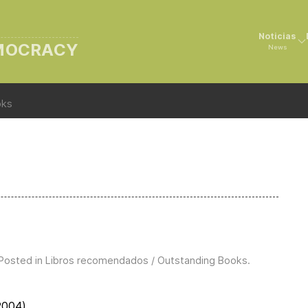
Noticias
EMOCRACY
News
oks
 Posted in
Libros recomendados / Outstanding Books
.
(2004)