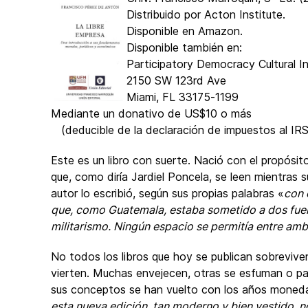
Distribuido por Acton Institute.
Disponible en Amazon.
Disponible también en:
Participatory Democracy Cultural Ini
2150 SW 123rd Ave
Miami, FL 33175-1199
Mediante un donativo de US$10 o más
(deducible de la declaración de impuestos al IRS
Este es un libro con suerte. Nació con el propósit
que, como diría Jardiel Poncela, se leen mientras s
autor lo escribió, según sus propias palabras «
con 
que, como Guatemala, estaba sometido a dos fuerz
militarismo. Ningún espacio se permitía entre am
No todos los libros que hoy se publican sobrevive
vierten. Muchas envejecen, otras se esfuman o p
sus conceptos se han vuelto con los años moneda c
esta nueva edición, tan moderno y bien vestido, 