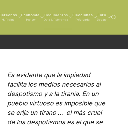
Derechos
Economía
Documentos
Elecciones
Foro
H. Rights
Society
Data & Referenda
Referenda
Debate
Es evidente que la impiedad
facilita los medios necesarios al
despotismo y a la tiranía. En un
pueblo virtuoso es imposible que
se erija un tirano ... el más cruel
de los despotismos es el que se