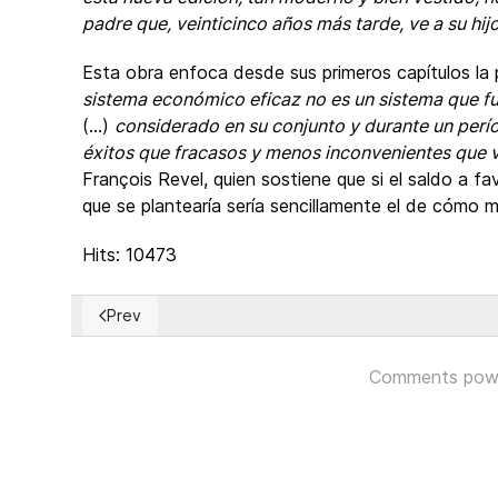
padre que, veinticinco años más tarde, ve a su hij
Esta obra enfoca desde sus primeros capítulos la
sistema económico eficaz no es un sistema que f
(...)
considerado en su conjunto y durante un perí
éxitos que fracasos y menos inconvenientes que v
François Revel, quien sostiene que si el saldo a fa
que se plantearía sería sencillamente el de cómo m
Hits: 10473
Prev
Previous article: No es Noche ni Día
Comments pow