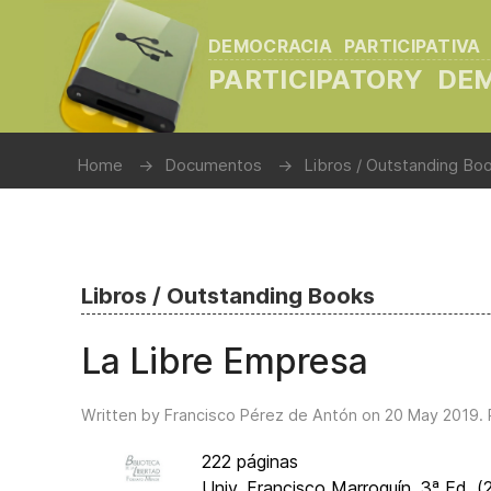
DEMOCRACIA PARTICIPATIVA
PARTICIPATORY D
Home
Documentos
Libros / Outstanding Bo
Libros / Outstanding Books
La Libre Empresa
Written by Francisco Pérez de Antón on
20 May 2019
.
222 páginas
Univ. Francisco Marroquín, 3ª Ed. 