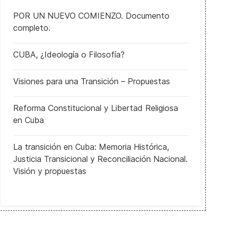
POR UN NUEVO COMIENZO. Documento
completo.
CUBA, ¿Ideología o Filosofía?
Visiones para una Transición – Propuestas
Reforma Constitucional y Libertad Religiosa
en Cuba
l azaroso arte del engaño: Historias del mundo de la casualidad y la
La transición en Cuba: Memoria Histórica,
Justicia Transicional y Reconciliación Nacional.
Visión y propuestas