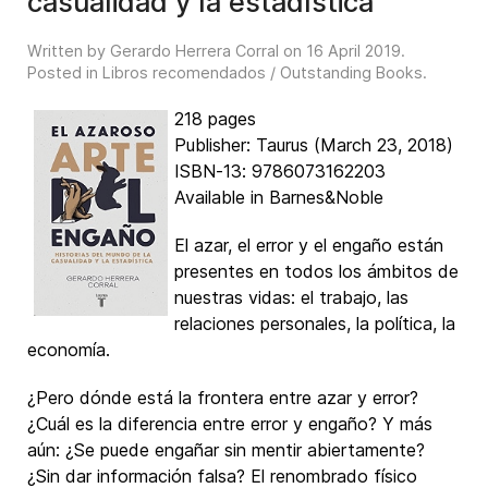
casualidad y la estadística
Written by Gerardo Herrera Corral on
16 April 2019
.
Posted in
Libros recomendados / Outstanding Books
.
218 pages
Publisher: Taurus (March 23, 2018)
ISBN-13: 9786073162203
Available in Barnes&Noble
El azar, el error y el engaño están
presentes en todos los ámbitos de
nuestras vidas: el trabajo, las
relaciones personales, la política, la
economía.
¿Pero dónde está la frontera entre azar y error?
¿Cuál es la diferencia entre error y engaño? Y más
aún: ¿Se puede engañar sin mentir abiertamente?
¿Sin dar información falsa? El renombrado físico