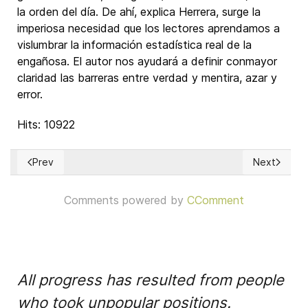
la orden del día. De ahí, explica Herrera, surge la
imperiosa necesidad que los lectores aprendamos a
vislumbrar la información estadística real de la
engañosa. El autor nos ayudará a definir conmayor
claridad las barreras entre verdad y mentira, azar y
error.
Hits: 10922
Prev
Next
Previous article: La Libre Empresa
Next articl
Comments powered by
CComment
All progress has resulted from people
who took unpopular positions.