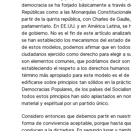
democracia se ha forjado básicamente a través de 
Repúblicas como a las Monarquías Constitucionale
partir de la quinta república, con Charles de Gaull
parlamentario. En EE.UU. y en América Latina, se 
de gobierno. No es el fin de este artículo analizar
se han establecido los mecanismos del estado d
de estos modelos, podemos afirmar que en todos ello
ciudadanos ejercido como derecho para elegir a s
son elementos comunes, que podríamos decir son l
estableciendo el respeto a los derechos humanos 
término más apropiado para este modelo es el de 
edificarse sobre principios tan sólidos en la práct
Democracias Populares, de los países del Socialism
todos estos principios han sido aplastados en no
material y espiritual por un partido único.
Considero entonces que debemos partir en nuestro
forma de convivencia aceptable, porque hasta que 
conducen a la dictadura. En segundo lugar y tamb