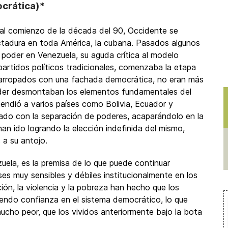
ocrática)*
 al comienzo de la década del 90, Occidente se
ctadura en toda América, la cubana. Pasados algunos
poder en Venezuela, su aguda crítica al modelo
 partidos políticos tradicionales, comenzaba la etapa
ue arropados con una fachada democrática, no eran más
oder desmontaban los elementos fundamentales del
ndió a varios países como Bolivia, Ecuador y
ado con la separación de poderes, acaparándolo en la
han ido logrando la elección indefinida del mismo,
 a su antojo.
ela, es la premisa de lo que puede continuar
s muy sensibles y débiles institucionalmente en los
ión, la violencia y la pobreza han hecho que los
iendo confianza en el sistema democrático, lo que
 mucho peor, que los vividos anteriormente bajo la bota