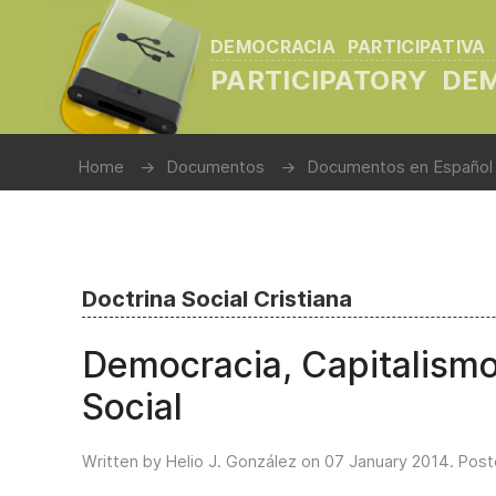
DEMOCRACIA PARTICIPATIVA
PARTICIPATORY D
Home
Documentos
Documentos en Español
Doctrina Social Cristiana
Democracia, Capitalismo
Social
Written by Helio J. González on
07 January 2014
. Post