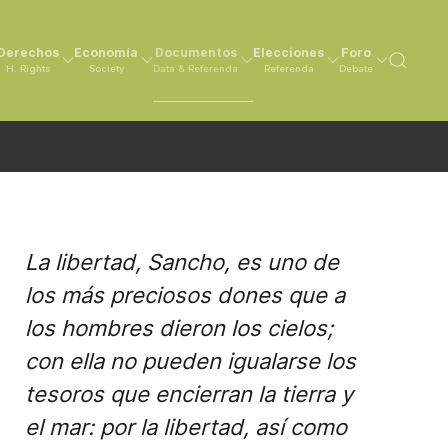
Derechos
Economía
Documentos
Elecciones
Foro
H. Rights
Society
Data & Referenda
Referenda
Debate
La libertad, Sancho, es uno de
los más preciosos dones que a
los hombres dieron los cielos;
con ella no pueden igualarse los
tesoros que encierran la tierra y
el mar: por la libertad, así como