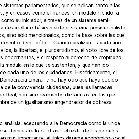
sistemas parlamentarios, que se aplican tanto a las
s, y en casos como el francés, un modelo híbrido, a
e, como su iniciador, a través de un sistema semi-
ha desarrollado básicamente el sistema presidencialista
los, sino sólo mencionarlos, como la base sobre las que
e derecho democrático. Cuando analizamos cada uno
s, la libertad, el pluripartidismo, el voto libre de los
us gobernantes, y el respeto al derecho de propiedad
a médula en la que se sustentan, y que han ido
de cada uno de los ciudadanos. Históricamente, el
Democracia Liberal, y no hay otro que haya podido
ica de la convivencia ciudadana, pues las llamadas
o Real, han sido realmente, dictaduras, en las que
mbre de un igualitarismo engendrador de pobreza
 análisis, aceptando a la Democracia como la única
se demuestre lo contrario, el resto de los modelos
ién muy importante, el único sistema económico-social