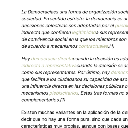
La Democraciaes una forma de organización social 
sociedad. En sentido estricto, la democracia es 
decisiones colectivas son adoptadas por el
puebl
indirecta que confieren
legitimidad
a sus represen
de convivencia social en la que los miembros son l
de acuerdo a mecanismos
contractuales
.(1)
Hay
democracia directa
cuando la decisión es ad
indirecta o representativa
cuando la decisión es a
como sus representantes. Por último, hay
democra
que facilita a los ciudadanos su capacidad de as
una influencia directa en las decisiones públicas o
mecanismos
plebiscitarios
. Estas tres formas no
complementarios.(1)
Existen muchas variantes en la aplicación de la 
decir que no hay una forma pura, sino que cada un
características muy propias, aunque con bases que