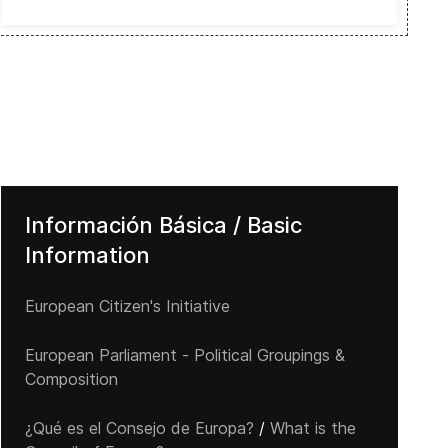
Información Básica / Basic
Information
European Citizen's Initiative
European Parliament - Political Groupings &
Composition
¿Qué es el Consejo de Europa?
/
What is the