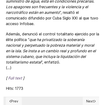
suministro de agua, está en condiciones precarias.
Los apagones son frecuentes y la violencia y el
narcotráfico están en aumento
”, resaltó el
comunicado difundido por Cuba Siglo XXI al que tuvo
acceso Infobae.
Además, denunció el control totalitario ejercido por la
élite política “
que ha privatizado la soberanía
nacional y perpetuado la pobreza material y moral
en la isla. Se insta a un cambio real y profundo en el
sistema cubano, que incluya la liquidación del
totalitarismo estatal
”, enfatizó.
(...)
[
Full text
]
Hits: 1773
Prev
Next
Previous article: How can America bless Israel?
Next article