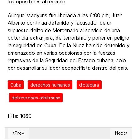
los opositores al régimen.
Aunque Madyuris fue liberada a las 6:00 pm, Juan
Alberto continua detenido y acusado de un
supuesto delito de Mercenario al servicio de una
potencia extranjera, de terrorismo y poner en peligro
la seguridad de Cuba. De la Nuez ha sido detenido y
amenazado en varias ocasiones por la fuerzas
represivas de la Seguridad del Estado cubana, solo
por desarrollar su labor ecopacifista dentro del país.
Cuba
derechos humanos
dictadura
detenciones arbitrarias
Hits: 1069
Prev
Next
Previous article: Ethnic gangs assaulting, raping, and prostitu
Next articl