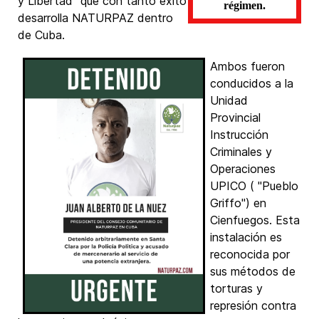
y Libertad" que con tanto éxito
régimen.
desarrolla NATURPAZ dentro
de Cuba.
Ambos fueron
conducidos a la
Unidad
Provincial
Instrucción
Criminales y
Operaciones
UPICO ( "Pueblo
Griffo") en
Cienfuegos. Esta
instalación es
reconocida por
sus métodos de
torturas y
represión contra