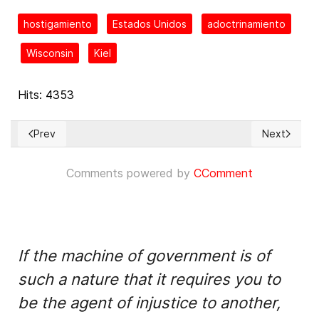
hostigamiento
Estados Unidos
adoctrinamiento
Wisconsin
Kiel
Hits: 4353
Prev
Next
Previous article: CONADEP, la pionera comisión de la verdad
Next articl
Comments powered by
CComment
If the machine of government is of
such a nature that it requires you to
be the agent of injustice to another,