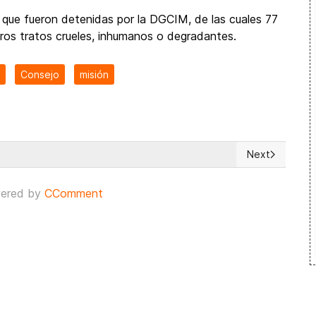
que fueron detenidas por la DGCIM, de las cuales 77
tros tratos crueles, inhumanos o degradantes.
Consejo
misión
Next
a ONU para los DD HH a Venezuela
Next article: 
ered by
CComment