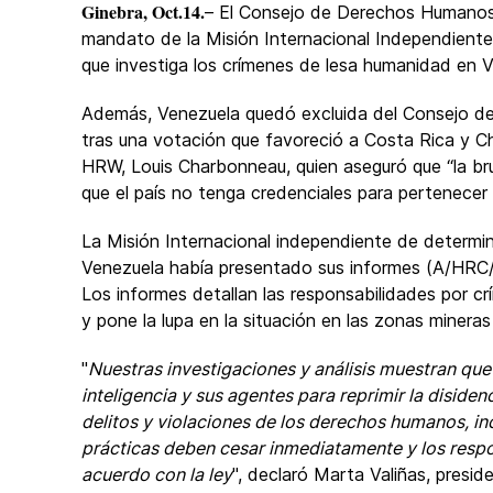
Ginebra, Oct.14.
– El Consejo de Derechos Humanos
mandato de la Misión Internacional Independient
que investiga los crímenes de lesa humanidad en 
Además, Venezuela quedó excluida del Consejo 
tras una votación que favoreció a Costa Rica y Chi
HRW, Louis Charbonneau, quien aseguró que “la br
que el país no tenga credenciales para pertenec
La Misión Internacional independiente de determin
Venezuela había presentado sus informes (A/HRC
Los informes detallan las responsabilidades por cr
y pone la lupa en la situación en las zonas minera
"
Nuestras investigaciones y análisis muestran que 
inteligencia y sus agentes para reprimir la disiden
delitos y violaciones de los derechos humanos, inc
prácticas deben cesar inmediatamente y los resp
acuerdo con la ley
", declaró Marta Valiñas, presid