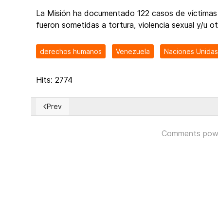
La Misión ha documentado 122 casos de víctimas 
fueron sometidas a tortura, violencia sexual y/u o
derechos humanos
Venezuela
Naciones Unidas
Hits: 2774
Prev
Previous article: La visita del alto comisionado de l
Comments pow