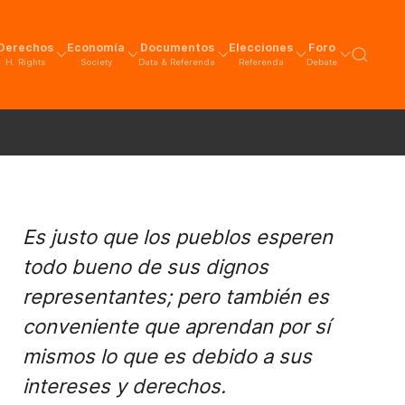
Derechos
Economía
Documentos
Elecciones
Foro
H. Rights
Society
Data & Referenda
Referenda
Debate
Es justo que los pueblos esperen
todo bueno de sus dignos
representantes; pero también es
conveniente que aprendan por sí
mismos lo que es debido a sus
intereses y derechos.