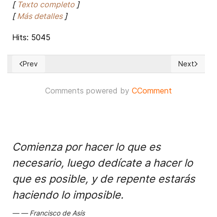
[
Texto completo
]
[
Más detalles
]
Hits: 5045
Prev
Next
Previous article: Juan Guaidó tiene la potestad constituciona
Next article
Comments powered by
CComment
Comienza por hacer lo que es
necesario, luego dedícate a hacer lo
que es posible, y de repente estarás
haciendo lo imposible.
Francisco de Asís