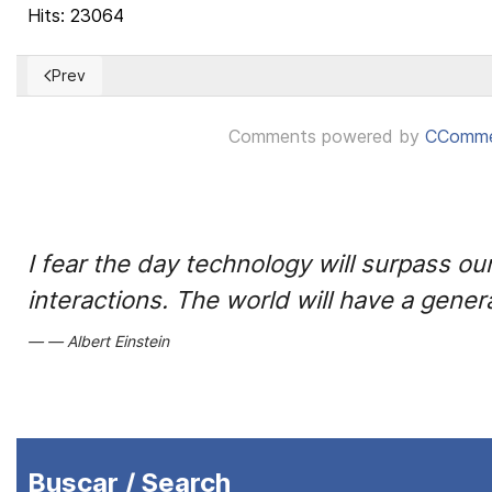
Hits: 23064
Prev
Previous article: Cómo subir una imagen a nuestro servidor e 
Comments powered by
CComm
I fear the day technology will surpass o
interactions. The world will have a genera
Albert Einstein
Buscar / Search