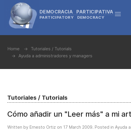
DEMOCRACIA PARTICIPATIVA
PARTICIPATORY DEMOCRACY
Home
Tutoriales / Tutorials
Ayuda a administradores y managers
Tutoriales / Tutorials
Cómo añadir un "Leer más" a mi art
Written by Ernesto Ortiz on
17 March 2009
. Posted in
Ayuda a