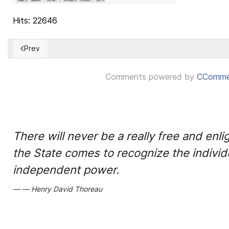
Hits: 22646
Prev
Previous article: Cómo copiar adecuadamente un texto desd
Comments powered by
CComme
There will never be a really free and enli
the State comes to recognize the individ
independent power.
Henry David Thoreau