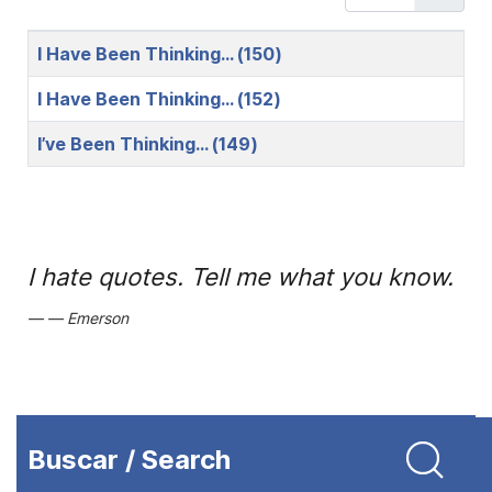
Title
I Have Been Thinking… (150)
I Have Been Thinking… (152)
I’ve Been Thinking… (149)
I hate quotes. Tell me what you know.
Emerson
Buscar / Search