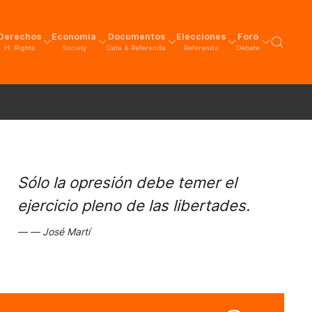
Derechos
Economía
Documentos
Elecciones
Foro
H. Rights
Society
Data & Referenda
Referenda
Debate
Sólo la opresión debe temer el
ejercicio pleno de las libertades.
José Martí