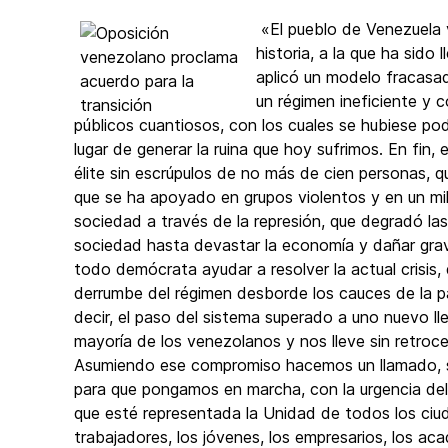
«El pueblo de Venezuela v
historia, a la que ha sido
aplicó un modelo fracasa
un régimen ineficiente y c
públicos cuantiosos, con los cuales se hubiese pod
lugar de generar la ruina que hoy sufrimos. En fin
élite sin escrúpulos de no más de cien personas, q
que se ha apoyado en grupos violentos y en un mili
sociedad a través de la represión, que degradó las
sociedad hasta devastar la economía y dañar gravem
todo demócrata ayudar a resolver la actual crisis, d
derrumbe del régimen desborde los cauces de la paz
decir, el paso del sistema superado a uno nuevo l
mayoría de los venezolanos y nos lleve sin retroces
Asumiendo ese compromiso hacemos un llamado, sin
para que pongamos en marcha, con la urgencia del 
que esté representada la Unidad de todos los ciud
trabajadores, los jóvenes, los empresarios, los aca