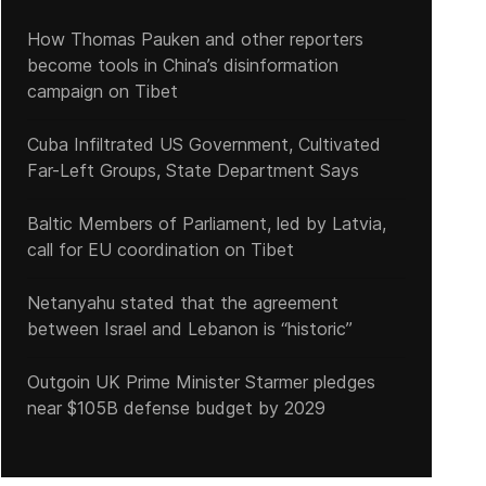
How Thomas Pauken and other reporters
become tools in China’s disinformation
campaign on Tibet
Cuba Infiltrated US Government, Cultivated
Far-Left Groups, State Department Says
Detienen a petroleros en protesta por el contrato colectivo. Marce
Baltic Members of Parliament, led by Latvia,
call for EU coordination on Tibet
Netanyahu stated that the agreement
between Israel and Lebanon is “historic”
Outgoin UK Prime Minister Starmer pledges
near $105B defense budget by 2029