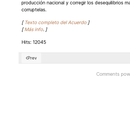
producción nacional y corregir los desequilibrio
corruptelas.
[
Texto completo del Acuerdo
]
[
Más info
. ]
Hits: 12045
Prev
Previous article: Comunicación oficial de la MUD sob
Comments pow