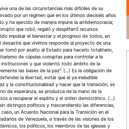
ive una de las circunstancias más difíciles de su
 llevado por un régimen que en los últimos dieciséis años
do y ha ejercido de manera impune la antidemocracia;
orrupto que robó, regaló y despilfarró recursos
ido impulsar el bienestar y el progreso de todos, en
, el desastre que vivimos responde al proyecto de una
ue tomó por asalto al Estado para hacerlo totalitario,
tarismo de cúpulas corruptas para controlar a la
 instituciones y que violentó todo ámbito de la
ente las bases de la paz”. (...) Es la obligación de
efender la libertad, evitar que el ya ineludible
 y la constitucionalidad y hacer que la transición, es
leno de esperanza, se produzca de la mano de la
os a recuperar el espíritu y el orden democrático. (...)
 distingos políticos y trascendiendo las diferencias,
caso, un Acuerdo Nacional para la Transición en el
adanos de Venezuela, a través de las visiones de los
démicos, los políticos, los miembros de las iglesias y