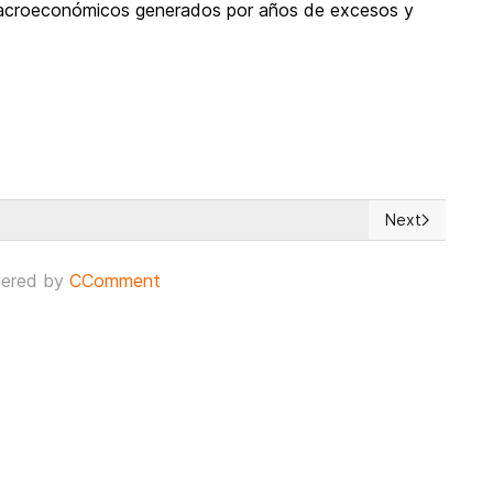
s macroeconómicos generados por años de excesos y
Next
re el Evento del 1ero. de Septiembre en Caracas
Next article: 
ered by
CComment