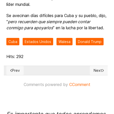
líder mundial.
Se avecinan días difíciles para Cuba y su pueblo, dijo,
“
pero recuerden que siempre pueden contar
conmigo para apoyarlos
” en la lucha por la libertad.
Cuba
Estados Unidos
Walesa
Donald Trump
Hits: 292
Prev
Next
Previous article: Trump anuncia que 47 países se han sumado
Next articl
Comments powered by
CComment