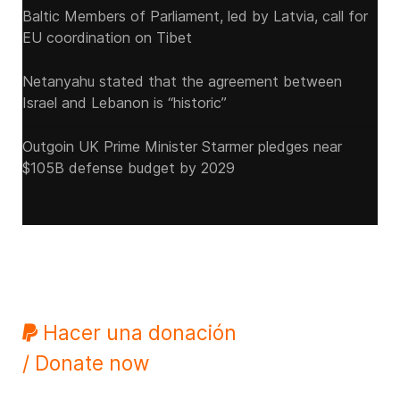
Baltic Members of Parliament, led by Latvia, call for
EU coordination on Tibet
Netanyahu stated that the agreement between
Israel and Lebanon is “historic”
Outgoin UK Prime Minister Starmer pledges near
$105B defense budget by 2029
Hacer una donación
/ Donate now