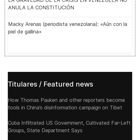
LA GRAVEDAD DE LA CRISIS EN VENEZUELA NO
ANULA LA CONSTITUCIÓN
Macky Arenas (periodista venezolana): «Aún con la
piel de gallina»
Titulares / Featured news
How Thomas Pauken and other reporters become
tools in China’s disinformation campaign on Tibet
Cuba Infiltrated US Government, Cultivated Far-Left
Groups, State Department Says