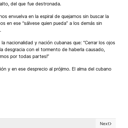
alto, del que fue destronada.
os envuelva en la espiral de quejarnos sin buscar la
emos en ese “sálvese quien pueda” a los demás sin
.
 la nacionalidad y nación cubanas que: “Cerrar los ojos
 la desgracia con el tormento de haberla causado,
amos por todas partes!”
ción y en ese desprecio al prójimo. El alma del cubano
Next
 catastrophe during the country's 66 years of totalitarianism
Next article: 