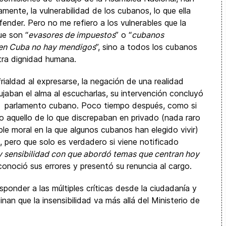
mente, la vulnerabilidad de los cubanos, lo que ella
ender. Pero no me refiero a los vulnerables que la
ue son “
evasores de impuestos
” o “
cubanos
 en Cuba no hay mendigos
”, sino a todos los cubanos
tra dignidad humana.
frialdad al expresarse, la negación de una realidad
ujaban el alma al escucharlas, su intervención concluyó
ado parlamento cubano. Poco tiempo después, como si
co aquello de lo que discrepaban en privado (nada raro
le moral en la que algunos cubanos han elegido vivir)
, pero que solo es verdadero si viene notificado
d y sensibilidad con que abordó temas que centran hoy
reconoció sus errores y presentó su renuncia al cargo.
ponder a las múltiples críticas desde la ciudadanía y
pinan que la insensibilidad va más allá del Ministerio de