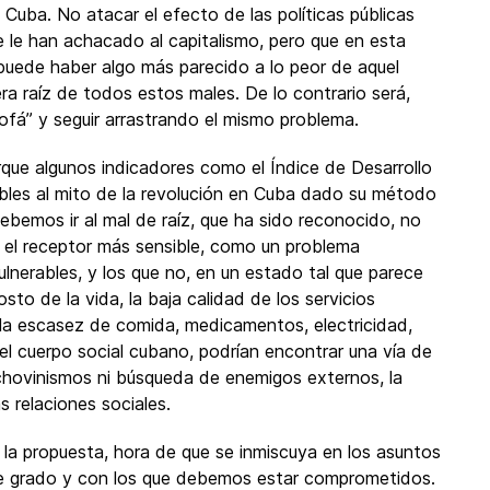
uba. No atacar el efecto de las políticas públicas
 le han achacado al capitalismo, pero que en esta
o puede haber algo más parecido a lo peor de aquel
era raíz de todos estos males. De lo contrario será,
sofá” y seguir arrastrando el mismo problema.
rque algunos indicadores como el Índice de Desarrollo
bles al mito de la revolución en Cuba dado su método
Debemos ir al mal de raíz, que ha sido reconocido, no
es el receptor más sensible, como un problema
ulnerables, y los que no, en un estado tal que parece
sto de la vida, la baja calidad de los servicios
, la escasez de comida, medicamentos, electricidad,
el cuerpo social cubano, podrían encontrar una vía de
 chovinismos ni búsqueda de enemigos externos, la
 relaciones sociales.
la propuesta, hora de que se inmiscuya en los asuntos
te grado y con los que debemos estar comprometidos.