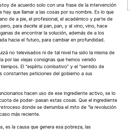
estoy de acuerdo solo con una frase de la intervención
e hay que llamar a las cosas por su nombre. Es lo que
o de a pie, el profesional, el académico y parte de
ro, para decirle al pan, pan, y al vino, vino, hace
s ganas de encontrar la solución, además de a los
rada hacia el futuro, para cambiar en profundidad.
uizá no televisados ni de tal nivel ha sido la misma de
ida por las viejas consignas que hemos venido
iempos. El “espíritu combativo” y el “sentido de
as constantes peticiones del gobierno a sus
ncionarios hacen uso de ese ingrediente activo, se lo
cuota de poder- pasan estas cosas. Que el ingrediente
 retroceso donde se derrumba el mito de “la revolución
l caso más reciente.
s, es la causa que genera esa pobreza, las