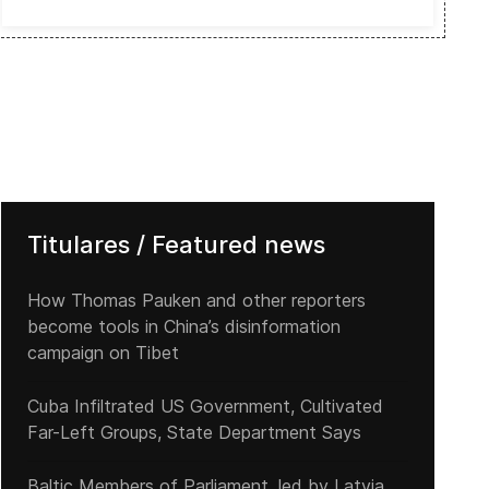
Titulares / Featured news
How Thomas Pauken and other reporters
become tools in China’s disinformation
campaign on Tibet
Cuba Infiltrated US Government, Cultivated
Far-Left Groups, State Department Says
Baltic Members of Parliament, led by Latvia,