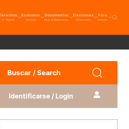
Derechos
Economía
Documentos
Elecciones
Foro
H. Rights
Society
Data & Referenda
Referenda
Debate
Buscar / Search
Identificarse / Login