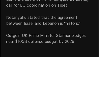
call for EU coordination on Tibet
Netanyahu stated that the agreement
between Israel and Lebanon is “historic”
Outgoin UK Prime Minister Starmer pledges
near $105B defense budget by 2029