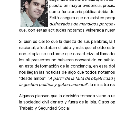
puesto en mayor evidencia, precisa
como funcionaria pública debía def
Feitó asegura que no existen porq
disfrazados de mendigos porque
que, con estas actitudes notamos vulnerada nues
Si bien es cierto que la dureza de sus palabras, la 
nacional, afectaban el oído y más que el oído estr
con el aplauso uniforme que caracteriza al llam
los allí presentes no hubieran consentido en públi
en esta deformación de la conciencia, en esta dob
nos llegan las noticias de algo que todos notamos
“desde arriba”: “
A partir de la falta de objetivida
la gestión política y gubernamental
”, la ministra 
Algunos piensan que la decisión tomada viene a res
la sociedad civil dentro y fuera de la Isla. Otros o
Trabajo y Seguridad Social.