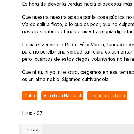
Es hora de elevar la verdad hacia el pedestal más 
Que nuestra nuestra apatía por la cosa pública no n
vía de salir a flote, o lo que es peor, que no culp
nosotros haber defendido nuestra propia dignidad
Decía el Venerable Padre Félix Varela, fundador de
para no percibir una verdad tan clara es aumentar
pero ¡cuántos de estos ciegos voluntarios no hall
Que ni tú, ni yo, ni el otro, caigamos en esa tenta
es un alma noble. Sigamos cultivándola.
Cuba
Asamblea Nacional
economia cubana
Hits: 497
Prev
Previous article: An overview of Cuba's environmental