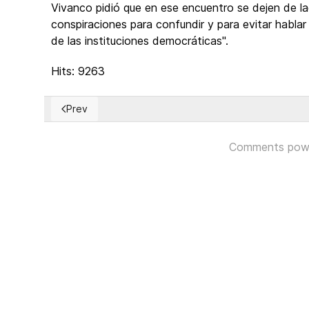
Vivanco pidió que en ese encuentro se dejen de l
conspiraciones para confundir y para evitar hablar
de las instituciones democráticas".
Hits: 9263
Prev
Previous article: La tragedia económica de América L
Comments pow