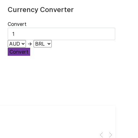
Currency Converter
Convert
→
Convert
Cub
El 
Her