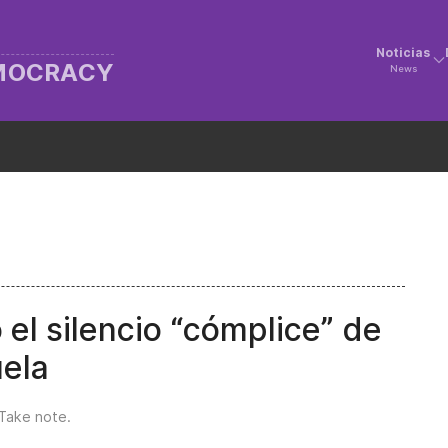
Noticias
EMOCRACY
News
el silencio “cómplice” de
uela
Take note
.