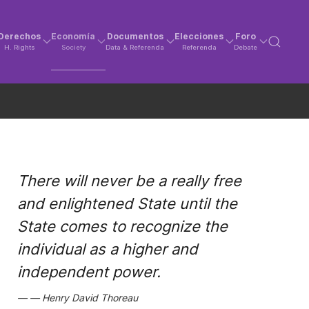
Derechos
Economía
Documentos
Elecciones
Foro
H. Rights
Society
Data & Referenda
Referenda
Debate
There will never be a really free
and enlightened State until the
State comes to recognize the
individual as a higher and
independent power.
Henry David Thoreau