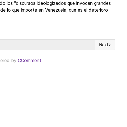
ado los "discursos ideologizados que invocan grandes
 de lo que importa en Venezuela, que es el deterioro
Next
atina
Next article: 
ered by
CComment