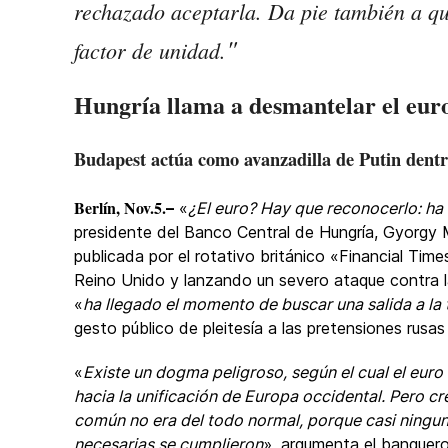
rechazado aceptarla. Da pie también a qu
"
factor de unidad.
Hungría llama a desmantelar el eur
Budapest actúa como avanzadilla de Putin dent
Berlín, Nov.5.
–
«
¿El euro? Hay que reconocerlo: ha 
presidente del Banco Central de Hungría, Gyorgy 
publicada por el rotativo británico «Financial Time
Reino Unido y lanzando un severo ataque contra l
«
ha llegado el momento de buscar una salida a la
gesto público de pleitesía a las pretensiones rusas 
«
Existe un dogma peligroso, según el cual el euro
hacia la unificación de Europa occidental. Pero 
común no era del todo normal, porque casi ningun
necesarias se cumplieron
», argumenta el banquer