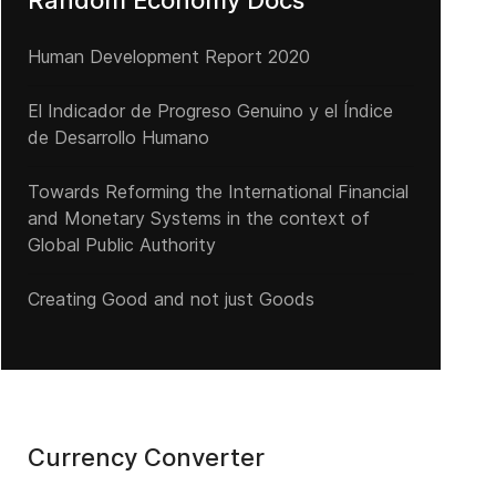
Random Economy Docs
Human Development Report 2020
El Indicador de Progreso Genuino y el Índice
de Desarrollo Humano
Towards Reforming the International Financial
and Monetary Systems in the context of
Global Public Authority
Creating Good and not just Goods
Currency Converter
ree trade with China! Really? May be in the near future ...