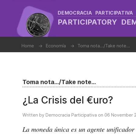
DEMOCRACIA PARTICIPATIVA
PARTICIPATORY D
Home
Economía
Toma nota.../Take note...
Toma nota.../Take note...
¿La Crisis del €uro?
Written by Democracia Participativa on
06 November 
La moneda única es un agente unificador