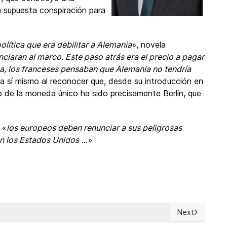
a supuesta conspiración para
olítica que era debilitar a Alemania
», novela
ciaran al marco. Este paso atrás era el precio a pagar
isa, los franceses pensaban que Alemania no tendría
a sí mismo al reconocer que, desde su introducción en
o de la moneda único ha sido precisamente Berlín, que
 «
los europeos deben renunciar a sus peligrosas
on los Estados Unidos
...»
Next
so en el mundo?
Next article: F