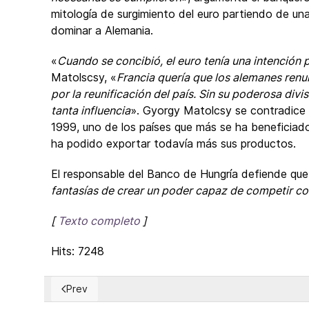
mitología de surgimiento del euro partiendo de un
dominar a Alemania.
«
Cuando se concibió, el euro tenía una intención p
Matolscsy, «
Francia quería que los alemanes renun
por la reunificación del país. Sin su poderosa div
tanta influencia
». Gyorgy Matolcsy se contradice 
1999, uno de los países que más se ha beneficiad
ha podido exportar todavía más sus productos.
El responsable del Banco de Hungría defiende que
fantasías de crear un poder capaz de competir c
[
Texto completo
]
Hits: 7248
Prev
Previous article: ¿Qué son los BRICS y cuál es su pe