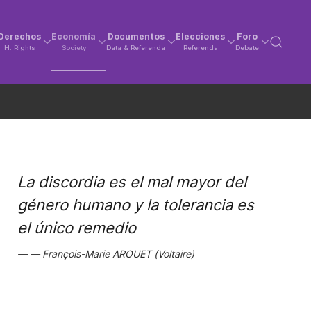
Derechos
Economía
Documentos
Elecciones
Foro
H. Rights
Society
Data & Referenda
Referenda
Debate
La discordia es el mal mayor del
género humano y la tolerancia es
el único remedio
François-Marie AROUET (Voltaire)