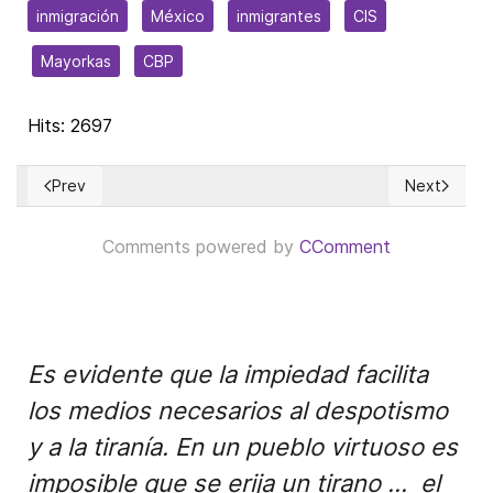
inmigración
México
inmigrantes
CIS
Mayorkas
CBP
Hits: 2697
Prev
Next
Previous article: Prosecuting Donald Trump over Stormy Danie
Next article
Comments powered by
CComment
Es evidente que la impiedad facilita
los medios necesarios al despotismo
y a la tiranía. En un pueblo virtuoso es
imposible que se erija un tirano ... el