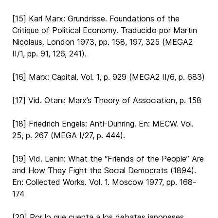
[15] Karl Marx: Grundrisse. Foundations of the
Critique of Political Economy. Traducido por Martin
Nicolaus. London 1973, pp. 158, 197, 325 (MEGA2
II/1, pp. 91, 126, 241).
[16] Marx: Capital. Vol. 1, p. 929 (MEGA2 II/6, p. 683)
[17] Vid. Otani: Marx’s Theory of Association, p. 158
[18] Friedrich Engels: Anti-Duhring. En: MECW. Vol.
25, p. 267 (MEGA I/27, p. 444).
[19] Vid. Lenin: What the “Friends of the People” Are
and How They Fight the Social Democrats (1894).
En: Collected Works. Vol. 1. Moscow 1977, pp. 168-
174
[20] Por lo que cuenta a los debates japoneses