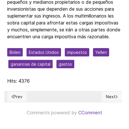
pequeños y medianos propietarios o de pequeños
inversionistas que dependen de sus acciones para
suplementar sus ingresos. A los multimillonarios les
sobra capital para afrontar estas cargas impositivas
y muchos, simplemente, se irán a otras partes donde
encuentren una carga impositiva más razonable.
Biden
Estados Unidos
impuestos
Yellen
ganancias de capital
gastos
Hits: 4376
Prev
Next
Previous article: A Universal Health Care System that works?
Next articl
Comments powered by
CComment