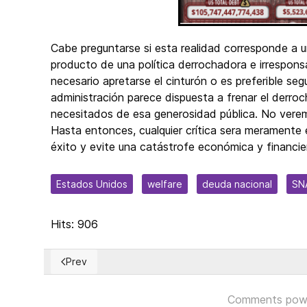
Cabe preguntarse si esta realidad corresponde a 
producto de una política derrochadora e irrespons
necesario apretarse el cinturón o es preferible se
administración parece dispuesta a frenar el derro
necesitados de esa generosidad pública. No verem
Hasta entonces, cualquier crítica sera meramente 
éxito y evite una catástrofe económica y financie
Estados Unidos
welfare
deuda nacional
SN
Hits: 906
Prev
Previous article: ¿Contemplamos un simple Capitalis
Comments pow