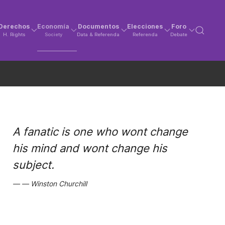
Derechos
Economía
Documentos
Elecciones
Foro
H. Rights
Society
Data & Referenda
Referenda
Debate
A fanatic is one who wont change
his mind and wont change his
subject.
Winston Churchill