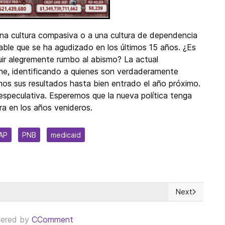
una cultura compasiva o a una cultura de dependencia
able que se ha agudizado en los últimos 15 años. ¿Es
guir alegremente rumbo al abismo? La actual
che, identificando a quienes son verdaderamente
os sus resultados hasta bien entrado el año próximo.
especulativa. Esperemos que la nueva política tenga
ra en los años venideros.
AP
PNB
medicaid
Next
mo de Estado orientado a Estados Unidos o una penetración hegem
Next article: 
ered by
CComment