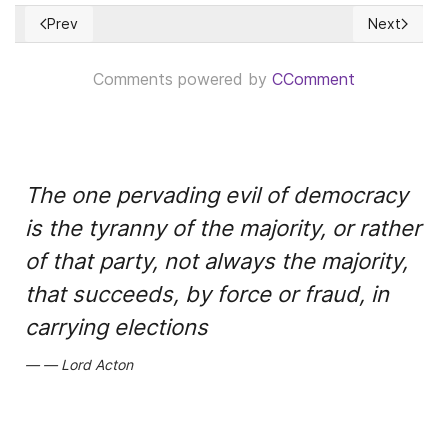
Prev
Next
Previous article: 2012: el año con más hondureños deporta
Next article
Comments powered by
CComment
The one pervading evil of democracy
is the tyranny of the majority, or rather
of that party, not always the majority,
that succeeds, by force or fraud, in
carrying elections
Lord Acton