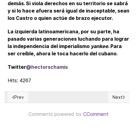
demás. Si viola derechos en su territorio se sabrá
y si lo hace afuera será igual de inaceptable, sean
los Castro o quien actúe de brazo ejecutor.
La izquierda latinoamericana, por su parte, ha
pasado varias generaciones luchando para lograr
la independencia del imperialismo
yankee
. Para
ser creíble, ahora le toca hacerlo del cubano
.
Twitter
@hectorschamis
Hits: 4267
Prev
Next
Previous article: El peso de la Ideología - debate político e
Next articl
Comments powered by
CComment