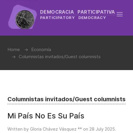
DEMOCRACIA PARTICIPATIVA
PARTICIPATORY DEMOCRACY
Home
Economía
Columnistas invitados/Guest columnists
Columnistas invitados/Guest columnists
Mi País No Es Su País
Written by Gloria Chávez Vásquez ** on
28 July 2025
.