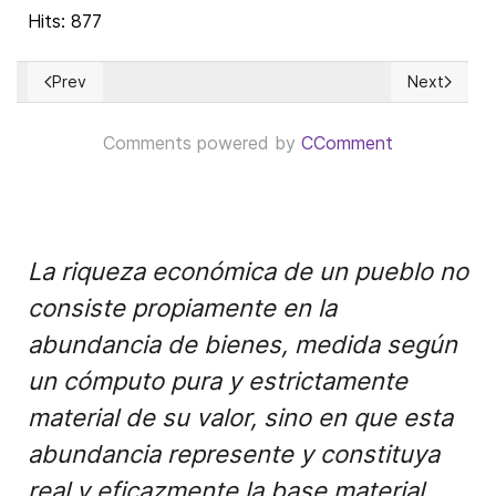
Hits: 877
Prev
Next
Previous article: EEUU: Seguimos fabricando pobreza ... e Inmi
Next articl
Comments powered by
CComment
La riqueza económica de un pueblo no
consiste propiamente en la
abundancia de bienes, medida según
un cómputo pura y estrictamente
material de su valor, sino en que esta
abundancia represente y constituya
real y eficazmente la base material