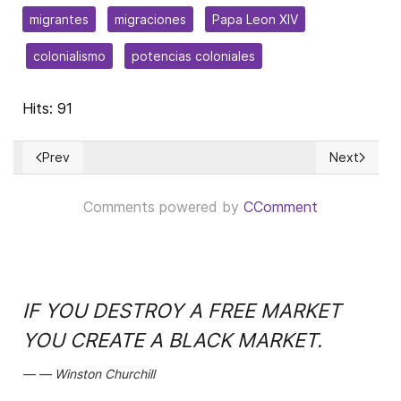
migrantes
migraciones
Papa Leon XIV
colonialismo
potencias coloniales
Hits: 91
Prev
Next
Previous article: Poema al Perú que sigue contando votos.
Next article
Comments powered by
CComment
IF YOU DESTROY A FREE MARKET
YOU CREATE A BLACK MARKET.
Winston Churchill