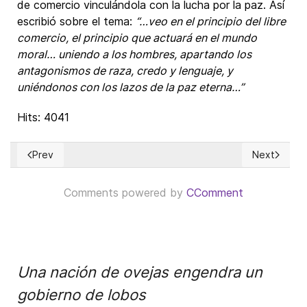
de comercio vinculándola con la lucha por la paz. Así
escribió sobre el tema:
“…veo en el principio del libre
comercio, el principio que actuará en el mundo
moral… uniendo a los hombres, apartando los
antagonismos de raza, credo y lenguaje, y
uniéndonos con los lazos de la paz eterna…”
Hits: 4041
Prev
Next
Previous article: Primera guerra global y reparaciones chinas
Next article
Comments powered by
CComment
Una nación de ovejas engendra un
gobierno de lobos