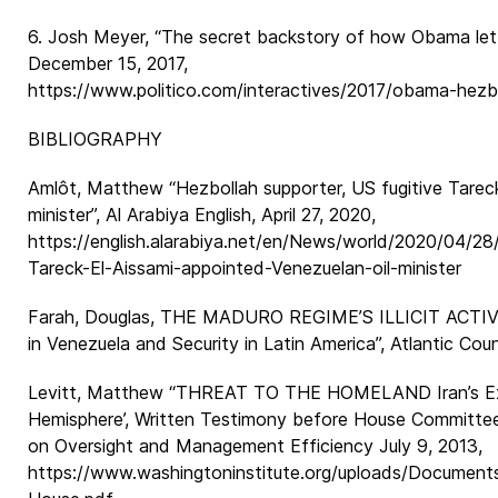
6. Josh Meyer, “The secret backstory of how Obama let H
December 15, 2017,
https://www.politico.com/interactives/2017/obama-hezbol
BIBLIOGRAPHY
Amlôt, Matthew “Hezbollah supporter, US fugitive Tareck
minister”, Al Arabiya English, April 27, 2020,
https://english.alarabiya.net/en/News/world/2020/04/28
Tareck-El-Aissami-appointed-Venezuelan-oil-minister
Farah, Douglas, THE MADURO REGIME’S ILLICIT ACTIVI
in Venezuela and Security in Latin America”, Atlantic Cou
Levitt, Matthew “THREAT TO THE HOMELAND Iran’s Ext
Hemisphere’, Written Testimony before House Committ
on Oversight and Management Efficiency July 9, 2013,
https://www.washingtoninstitute.org/uploads/Documen