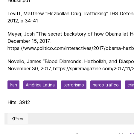
House.pdf
Levitt, Matthew “Hezbollah Drug Trafficking”, IHS Defe
2012, p 34-41
Meyer, Josh “The secret backstory of how Obama let Hez
December 15, 2017,
https://www.politico.com/interactives/2017/obama-hezbol
Novello, James “Blood Diamonds, Hezbollah, and Diaspo
November 30, 2017, https://spiremagazine.com/2017/11
Iran
América Latina
terrorismo
narco tráfico
cri
Hits: 3912
Prev
Previous article: The Eternal Mediocrity of Mexico