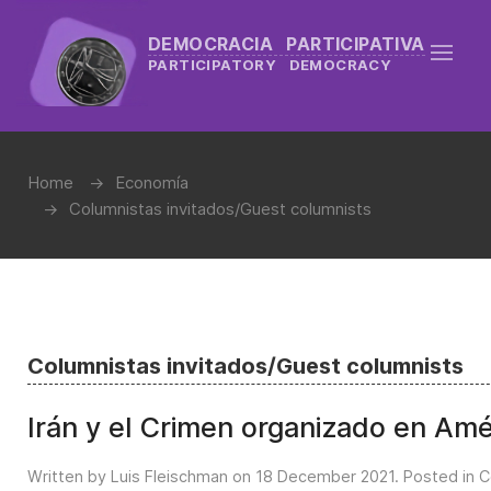
DEMOCRACIA PARTICIPATIVA
PARTICIPATORY DEMOCRACY
Home
Economía
Columnistas invitados/Guest columnists
Columnistas invitados/Guest columnists
Irán y el Crimen organizado en Amé
Written by Luis Fleischman on
18 December 2021
. Posted in
C