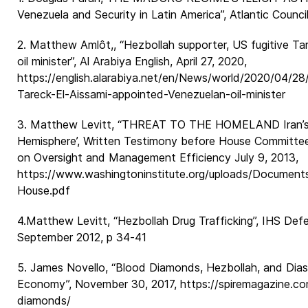
Venezuela and Security in Latin America”, Atlantic Counc
2. Matthew Amlôt,, “Hezbollah supporter, US fugitive Ta
oil minister”, Al Arabiya English, April 27, 2020,
https://english.alarabiya.net/en/News/world/2020/04/28
Tareck-El-Aissami-appointed-Venezuelan-oil-minister
3. Matthew Levitt, “THREAT TO THE HOMELAND Iran’s E
Hemisphere’, Written Testimony before House Committ
on Oversight and Management Efficiency July 9, 2013,
https://www.washingtoninstitute.org/uploads/Documen
House.pdf
4.Matthew Levitt, “Hezbollah Drug Trafficking”, IHS Def
September 2012, p 34-41
5. James Novello, “Blood Diamonds, Hezbollah, and Dias
Economy”, November 30, 2017, https://spiremagazine.c
diamonds/