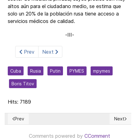
altos aún para el ciudadano medio, se estima que
solo un 20% de la población rusa tiene acceso a
servicios médicos de calidad.
-III-
Prev
Next
Cuba
Rusia
Putin
PYMES
mpymes
Boris Titov
Hits: 7189
Prev
Next
Previous article: DÍAZ-CANEL – 'Un mal gobernante en toda la
Next articl
Comments powered by
CComment