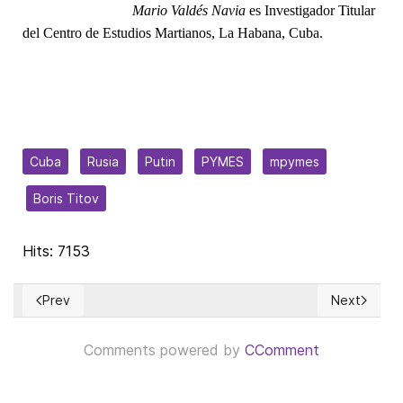
Mario Valdés Navia
es Investigador Titular
del Centro de Estudios Martianos, La Habana, Cuba.
Cuba
Rusia
Putin
PYMES
mpymes
Boris Titov
Hits: 7153
Prev
Next
Previous article: DÍAZ-CANEL – 'Un mal gobernante en toda la
Next articl
Comments powered by
CComment