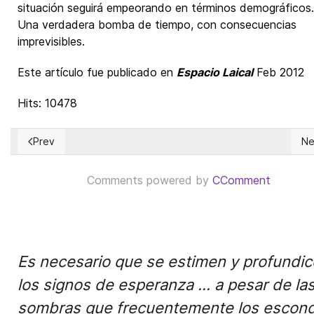
situación seguirá empeorando en términos demográficos
Una verdadera bomba de tiempo, con consecuencias
imprevisibles.
Este artículo fue publicado en
Espacio Laical
Feb 2012
Hits: 10478
Prev
Ne
Previous article: El salario en Cuba en 2011
Ne
Comments powered by
CComment
Es necesario que se estimen y profundi
los signos de esperanza ... a pesar de la
sombras que frecuentemente los escon