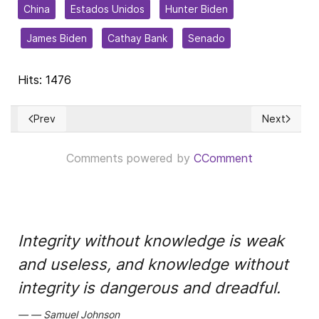
China
Estados Unidos
Hunter Biden
James Biden
Cathay Bank
Senado
Hits: 1476
Prev
Next
Previous article: Rol de las democracias en el inevitable col
Next articl
Comments powered by
CComment
Integrity without knowledge is weak
and useless, and knowledge without
integrity is dangerous and dreadful.
Samuel Johnson