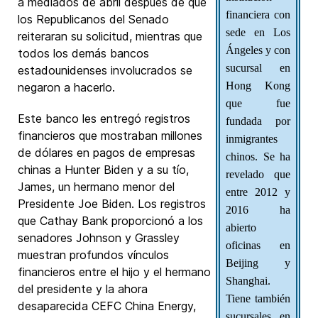
a mediados de abril después de que
financiera con
los Republicanos del Senado
sede en Los
reiteraran su solicitud, mientras que
Ángeles y con
todos los demás bancos
sucursal en
estadounidenses involucrados se
Hong Kong
negaron a hacerlo.
que fue
Este banco les entregó registros
fundada por
financieros que mostraban millones
inmigrantes
de dólares en pagos de empresas
chinos. Se ha
chinas a Hunter Biden y a su tío,
revelado que
James, un hermano menor del
entre 2012 y
Presidente Joe Biden. Los registros
2016 ha
que Cathay Bank proporcionó a los
abierto
senadores Johnson y Grassley
oficinas en
muestran profundos vínculos
Beijing y
financieros entre el hijo y el hermano
Shanghai.
del presidente y la ahora
Tiene también
desaparecida CEFC China Energy,
sucursales en