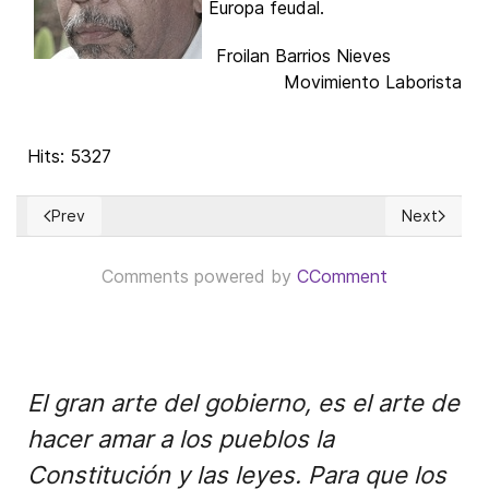
Europa feudal.
Froilan Barrios Nieves
Movimiento Laborista
Hits: 5327
Prev
Next
Previous article: 'The Godfather,' Acton, and the price of lib
Next articl
Comments powered by
CComment
El gran arte del gobierno, es el arte de
hacer amar a los pueblos la
Constitución y las leyes. Para que los