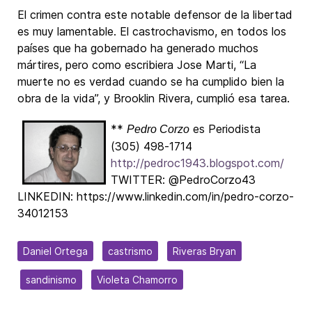
El crimen contra este notable defensor de la libertad
es muy lamentable. El castrochavismo, en todos los
países que ha gobernado ha generado muchos
mártires, pero como escribiera Jose Marti, “La
muerte no es verdad cuando se ha cumplido bien la
obra de la vida”, y Brooklin Rivera, cumplió esa tarea.
**
es Periodista
Pedro Corzo
(305) 498-1714
http://pedroc1943.blogspot.com/
TWITTER: @PedroCorzo43
LINKEDIN: https://www.linkedin.com/in/pedro-corzo-
34012153
Daniel Ortega
castrismo
Riveras Bryan
sandinismo
Violeta Chamorro