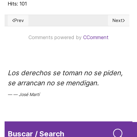
Hits: 101
Prev
Next
Previous article: ¿LA IZQUIERDA SE DESPIDE DE AMERICA LA
Next articl
Comments powered by
CComment
Los derechos se toman no se piden,
se arrancan no se mendigan.
José Martí
Buscar / Search