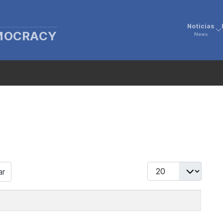
Noticias
EMOCRACY
News
Display #
ar