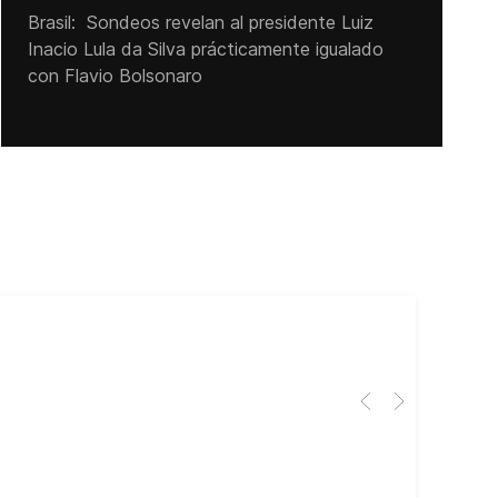
Brasil: Sondeos revelan al presidente Luiz
Inacio Lula da Silva prácticamente igualado
con Flavio Bolsonaro
Cub
El 
Her
dir
dir