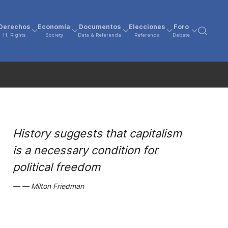
Derechos
Economía
Documentos
Elecciones
Foro
H. Rights
Society
Data & Referenda
Referenda
Debate
History suggests that capitalism
is a necessary condition for
political freedom
Milton Friedman