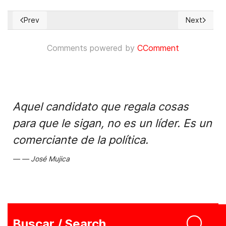
Prev
Next
Previous article: European Court of Human Rights decision
Next articl
Comments powered by
CComment
Aquel candidato que regala cosas
para que le sigan, no es un líder. Es un
comerciante de la política.
José Mujica
Buscar / Search