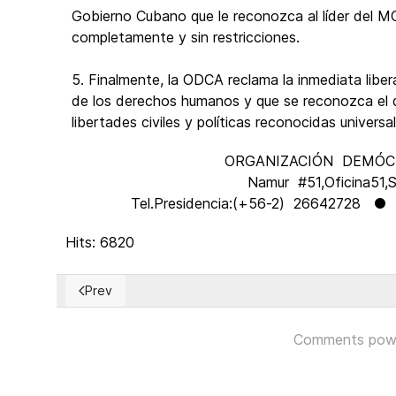
Gobierno Cubano que le reconozca al líder del M
completamente y sin restricciones.
5. Finalmente, la ODCA reclama la inmediata libe
de los derechos humanos y que se reconozca el d
libertades civiles y políticas reconocidas univers
ORGANIZACIÓN DEMÓCR
Namur #51,Oficina51,
Tel.Presidencia:(+56-2) 26642728 
Hits: 6820
Prev
Previous article: Bután y su condenable violación de
Comments pow