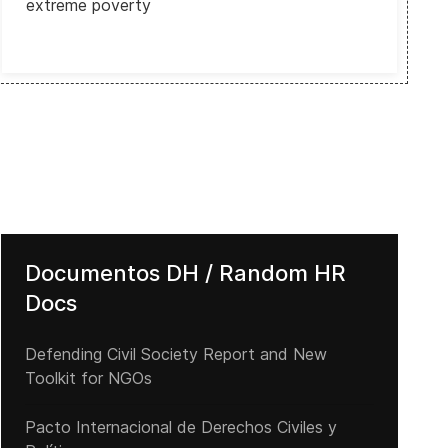
extreme poverty
Documentos DH / Random HR
Docs
Michelle Bachelet llega a Venezuela para constatar la grave crisis
Defending Civil Society Report and New
Toolkit for NGOs
Pacto Internacional de Derechos Civiles y