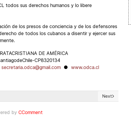
CL todos sus derechos humanos y lo libere
ración de los presos de conciencia y de los defensores
erecho de todos los cubanos a disentir y ejercer sus
almente.
ATACRISTIANA DE AMÉRICA
SantiagodeChile-CP8320134
●
secretaria.odca@gmail.com
●
www.odca.cl
Next
 los derechos humanos
Next article: 
ered by
CComment