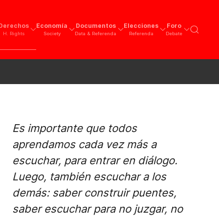
Derechos
Economía
Documentos
Elecciones
Foro
H. Rights
Society
Data & Referenda
Referenda
Debate
Es importante que todos
aprendamos cada vez más a
escuchar, para entrar en diálogo.
Luego, también escuchar a los
demás: saber construir puentes,
saber escuchar para no juzgar, no