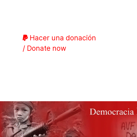
Hacer una donación
/ Donate now