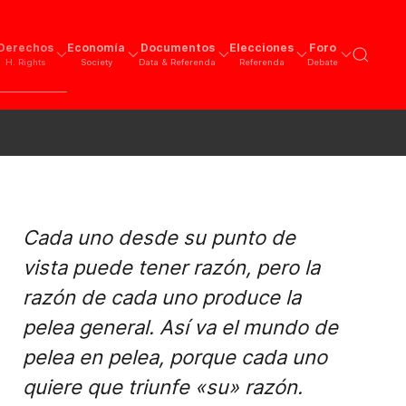
Derechos
Economía
Documentos
Elecciones
Foro
H. Rights
Society
Data & Referenda
Referenda
Debate
Cada uno desde su punto de
vista puede tener razón, pero la
razón de cada uno produce la
pelea general. Así va el mundo de
pelea en pelea, porque cada uno
quiere que triunfe «su» razón.