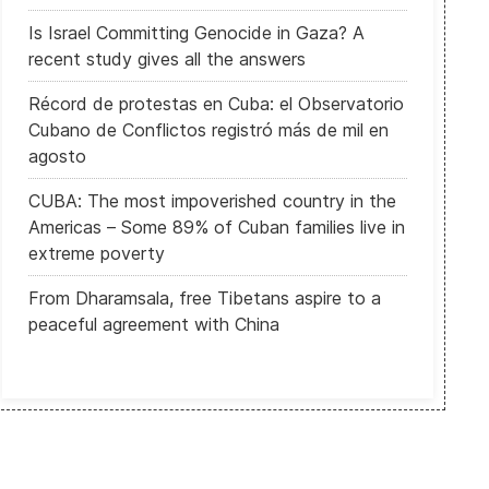
Is Israel Committing Genocide in Gaza? A
recent study gives all the answers
Récord de protestas en Cuba: el Observatorio
Cubano de Conflictos registró más de mil en
agosto
CUBA: The most impoverished country in the
Americas – Some 89% of Cuban families live in
extreme poverty
From Dharamsala, free Tibetans aspire to a
peaceful agreement with China
NIGERIA: Rescatan a centenares de mujeres y niñas secuestradas p