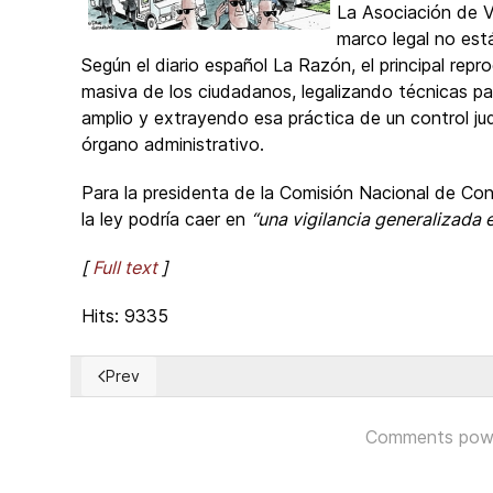
La Asociación de Ví
marco legal no est
Según el diario español La Razón, el principal repr
masiva de los ciudadanos, legalizando técnicas p
amplio y extrayendo esa práctica de un control ju
órgano administrativo.
Para la presidenta de la Comisión Nacional de Con
la ley podría caer en
“una vigilancia generalizada 
[
Full text
]
Hits: 9335
Prev
Previous article: UN report urges more opportunites
Comments pow