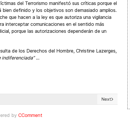
ctimas del Terrorismo manifestó sus críticas porque el
á bien definido y los objetivos son demasiado amplios.
oche que hacen a la ley es que autoriza una vigilancia
ara interceptar comunicaciones en el sentido más
dicial, porque las autorizaciones dependerán de un
sulta de los Derechos del Hombre, Christine Lazerges,
e indiferenciada”
...
Next
 for poor and lower-caste women
Next article: 
ered by
CComment