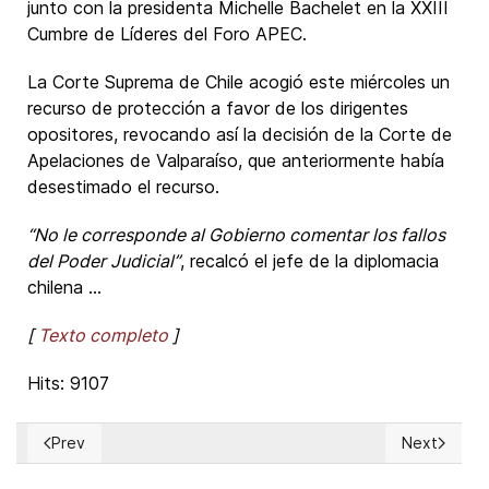
junto con la presidenta Michelle Bachelet en la XXIII
Cumbre de Líderes del Foro APEC.
La Corte Suprema de Chile acogió este miércoles un
recurso de protección a favor de los dirigentes
opositores, revocando así la decisión de la Corte de
Apelaciones de Valparaíso, que anteriormente había
desestimado el recurso.
“No le corresponde al Gobierno comentar los fallos
del Poder Judicial”
, recalcó el jefe de la diplomacia
chilena ...
[
Texto completo
]
Hits: 9107
Prev
Next
Previous article: Dignitatis Humanæ confirmed in 1965 a basi
Next articl