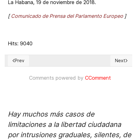
La Habana, 19 de noviembre de 2018.
[
Comunicado de Prensa del Parlamento Europeo
]
Hits: 9040
Prev
Next
Previous article: UNPACU takes on the Cuban regime now on t
Next articl
Comments powered by
CComment
Hay muchos más casos de
limitaciones a la libertad ciudadana
por intrusiones graduales, silentes, de