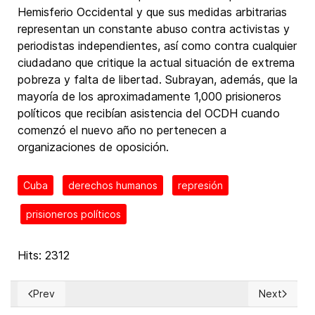
Hemisferio Occidental y que sus medidas arbitrarias
representan un constante abuso contra activistas y
periodistas independientes, así como contra cualquier
ciudadano que critique la actual situación de extrema
pobreza y falta de libertad. Subrayan, además, que la
mayoría de los aproximadamente 1,000 prisioneros
políticos que recibían asistencia del OCDH cuando
comenzó el nuevo año no pertenecen a
organizaciones de oposición.
Cuba
derechos humanos
represión
prisioneros políticos
Hits: 2312
Prev
Next
Previous article: 8 NUEVOS PRISIONEROS POLÍTICOS en Cuba 
Next articl