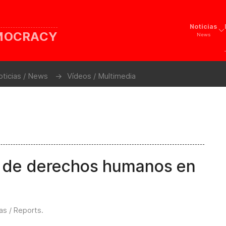
Noticias
EMOCRACY
News
oticias / News
Vídeos / Multimedia
 de derechos humanos en
as / Reports
.