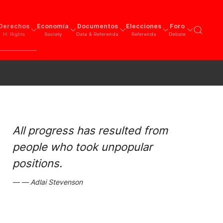
Derechos
Economía
Documentos
Elecciones
Foro
H. Rights
Society
Data & Referenda
Referenda
Debate
All progress has resulted from
people who took unpopular
positions.
Adlai Stevenson