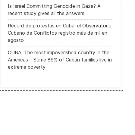
Is Israel Committing Genocide in Gaza? A
recent study gives all the answers
Récord de protestas en Cuba: el Observatorio
Cubano de Conflictos registró más de mil en
agosto
les”
Presentan en México testimonios sobre las torturas practicadas en 
CUBA: The most impoverished country in the
Americas – Some 89% of Cuban families live in
extreme poverty