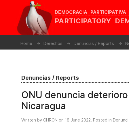
DEMOCRACIA PARTICIPATIVA
PARTICIPATORY D
Home
Derechos
Denuncias / Reports
N
Denuncias / Reports
ONU denuncia deterioro
Nicaragua
Written by CHRON on
18 June 2022
. Posted in
Denunci