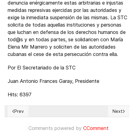
denuncia enérgicamente estas arbitrarias e injustas
medidas represivas ejercidas por las autoridades y
exige la inmediata suspensión de las mismas. La STC
solicita de todas aquellas instituciones y personas
que luchan en defensa de los derechos humanos de
tod@s y en todas partes, se solidaricen con María
Elena Mir Marrero y soliciten de las autoridades
cubanas el cese de esta persecución contra ella.
Por El Secretariado de la STC
Juan Antonio Frances Garay, Presidente
Hits: 6397
Prev
Next
Previous article: Miseria y persecución de Cristianos en Niger
Next article
Comments powered by
CComment